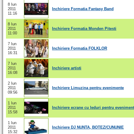
8 Iun
2011
Inchiriere Formatia Fantasy Band
11:16
8 Iun
2011
Inchiriere Formatia Monden Pitesti
11:00
7 Iun
2011
Inchiriere Formatia FOLKLOR
16:31
7 Iun
2011
Inchiriere artisti
16:08
2 Iun
2011
Inchiriere Limuzina pentru evenimente
09:56
1 Iun
2011
Inchiriere ecrane cu leduri pentru evenimen
15:58
1 Iun
2011
Inchiriere DJ NUNTA, BOTEZ/CUNUNIE
15:32