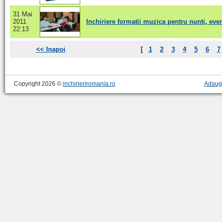
31 Mai
2011
Inchiriere formatii muzica pentru nunti, ev
22:13
<< Inapoi
[
1
2
3
4
5
6
7
Copyright 2026 ©
inchirieriromania.ro
Adaug