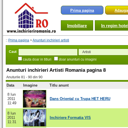
Prima pagina
Adauga
Imobiliare
In regim hotel
::
Prima pagina
>
Anunturi inchirieri artisti
Caut
cauta doar in titluri
doar anunturi cu imagini
Anunturi inchirieri Artisti Romania pagina 8
Anuturile 81 - 90 din 90
Data
Imagine
Titlu anunt
8 Iun
2011
Dans Oriental cu Trupa HET HERU
11:49
8 Iun
2011
Inchiriere Formatia VIS
11:31