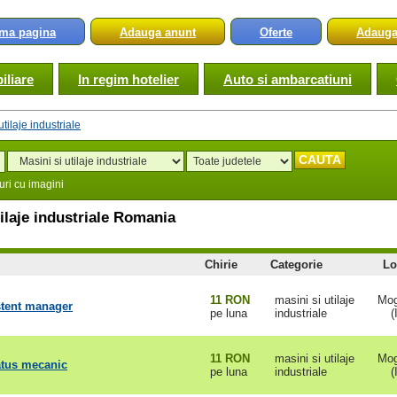
ima pagina
Adauga anunt
Oferte
Adauga
iliare
In regim hotelier
Auto si ambarcatiuni
utilaje industriale
ri cu imagini
tilaje industriale Romania
Chirie
Categorie
Lo
11 RON
masini si utilaje
Mog
stent manager
pe luna
industriale
(
11 RON
masini si utilaje
Mog
atus mecanic
pe luna
industriale
(