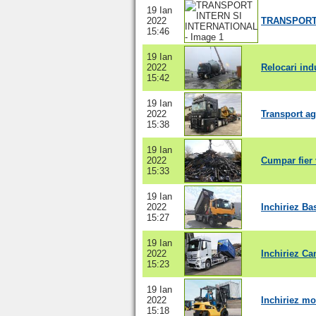
19 Ian
2022
TRANSPORT 
15:46
19 Ian
2022
Relocari ind
15:42
19 Ian
2022
Transport ag
15:38
19 Ian
2022
Cumpar fier
15:33
19 Ian
2022
Inchiriez Ba
15:27
19 Ian
2022
Inchiriez Ca
15:23
19 Ian
2022
Inchiriez mo
15:18