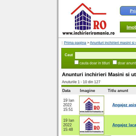
Pr
Imob
::
Prima pagina
>
Anunturi inchirieri masini si 
Caut
cauta doar in titluri
doar anuntu
Anunturi inchirieri Masini si u
Anuturile 1 - 10 din 127
Data
Imagine
Titlu anunt
19 Ian
2022
Angajez asi
15:51
19 Ian
2022
Angajez lac
15:48