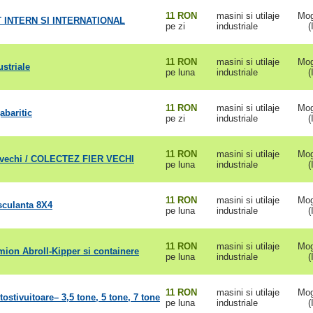
11 RON
masini si utilaje
Mog
INTERN SI INTERNATIONAL
pe zi
industriale
(
11 RON
masini si utilaje
Mog
ustriale
pe luna
industriale
(
11 RON
masini si utilaje
Mog
abaritic
pe zi
industriale
(
11 RON
masini si utilaje
Mog
 vechi / COLECTEZ FIER VECHI
pe luna
industriale
(
11 RON
masini si utilaje
Mog
sculanta 8X4
pe luna
industriale
(
11 RON
masini si utilaje
Mog
mion Abroll-Kipper si containere
pe luna
industriale
(
11 RON
masini si utilaje
Mog
tostivuitoare– 3,5 tone, 5 tone, 7 tone
pe luna
industriale
(