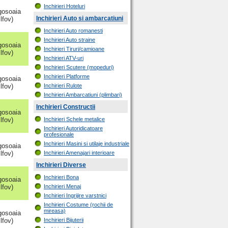
Inchirieri Hoteluri
osoaia
Inchirieri Auto si ambarcatiuni
Ilfov)
Inchirieri Auto romanesti
Inchirieri Auto straine
osoaia
Inchirieri Tiruri/camioane
Ilfov)
Inchirieri ATV-uri
Inchirieri Scutere (mopeduri)
Inchirieri Platforme
osoaia
Ilfov)
Inchirieri Rulote
Inchirieri Ambarcatiuni (plimbari)
Inchirieri Constructii
osoaia
Ilfov)
Inchirieri Schele metalice
Inchirieri Autoridicatoare
profesionale
Inchirieri Masini si utilaje industriale
osoaia
Ilfov)
Inchirieri Amenajari interioare
Inchirieri Diverse
Inchirieri Bona
osoaia
Ilfov)
Inchirieri Menaj
Inchirieri Ingrijire varstnici
Inchirieri Costume (rochii de
mireasa)
osoaia
Ilfov)
Inchirieri Bijuterii