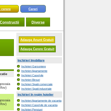
 cerere
Cereri
Constructii
Diverse
Adauga Anunt Gratuit
Adauga Cerere Gratuit
Inchirieri Imobiliare
Inchirieri Garsoniere
Inchirieri Apartamente
catie
Inchirieri Case/vile
Inchirieri Birouri
osoaia
Inchirieri Spatii comerciale
Ilfov)
Inchirieri Spatii industriale
Inchirieri In regim hotelier
osoaia
Inchirieri Apartamente de vacanta
Ilfov)
Inchirieri Case/vile de vacanta
Inchirieri Pensiuni