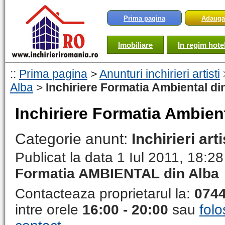
Prima pagina
Adauga
Imobiliare
In regim hotel
::
Prima pagina
>
Anunturi inchirieri artisti
Alba
>
Inchiriere Formatia Ambiental di
Inchiriere Formatia Ambien
Categorie anunt:
Inchirieri arti
Publicat la data 1 Iul 2011, 18:2
Formatia AMBIENTAL din Alba
Contacteaza proprietarul la:
0744
intre orele
16:00 - 20:00
sau
folo